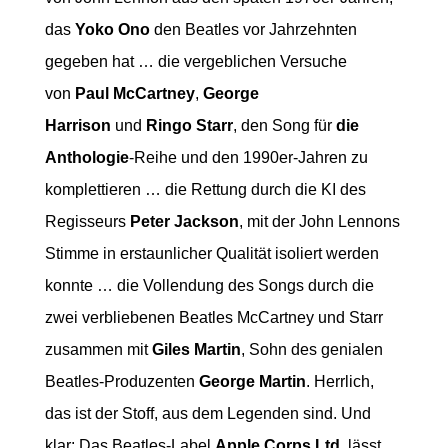
das
Yoko Ono
den Beatles vor Jahrzehnten
gegeben hat … die vergeblichen Versuche
von
Paul McCartney
,
George
Harrison
und
Ringo Starr
, den Song für
die
Anthologie
-Reihe und den 1990er-Jahren zu
komplettieren … die Rettung durch die KI des
Regisseurs
Peter Jackson
, mit der John Lennons
Stimme in erstaunlicher Qualität isoliert werden
konnte … die Vollendung des Songs durch die
zwei verbliebenen Beatles McCartney und Starr
zusammen mit
Giles Martin
, Sohn des genialen
Beatles-Produzenten
George Martin
. Herrlich,
das ist der Stoff, aus dem Legenden sind. Und
klar: Das Beatles-Label
Apple Corps Ltd
. lässt