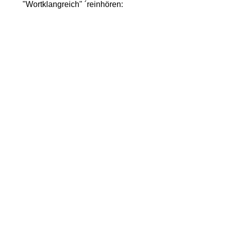
"Wortklangreich" ´reinhören: