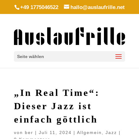
+49 1775046522
hallo@auslaufrille.net
Seite wählen
„In Real Time“:
Dieser Jazz ist
einfach göttlich
von
ber
|
Juli 11, 2024
|
Allgemein
,
Jazz
|