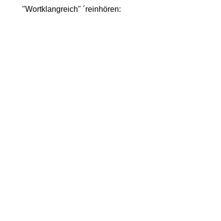
"Wortklangreich" ´reinhören: