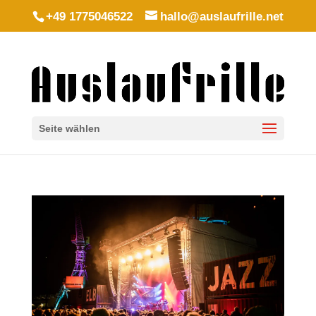
+49 1775046522
hallo@auslaufrille.net
Seite wählen