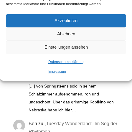
bestimmte Merkmale und Funktionen beeinträchtigt werden.
Akzeptieren
Kommentare
Ablehnen
Einstellungen ansehen
Electric Nebraska: Na, endlich! |
Auslaufrille
zu
„Nebraska“: Bruce
Datenschutzerklärung
Springsteens grimmiges Kopfkino
Impressum
2. November 2025
[…] von Springsteens solo in seinem
Schlafzimmer aufgenommen, roh und
ungeschönt. Über das grimmige Kopfkino von
Nebraska habe ich hier…
Ben
zu
„Tuesday Wonderland“: Im Sog der
Rhythmen