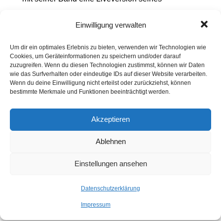
fantastischen Albums
„Go“
aus dem Jahr 2020,
Einwilligung verwalten
auf dem er sein warmes und melodiöses Spiel mit
den Segnungen von Electronica und Synthesizern
Um dir ein optimales Erlebnis zu bieten, verwenden wir Technologien wie
Cookies, um Geräteinformationen zu speichern und/oder darauf
verbindet. Das kann leicht schief gehen und
zuzugreifen. Wenn du diesen Technologien zustimmst, können wir Daten
wie das Surfverhalten oder eindeutige IDs auf dieser Website verarbeiten.
bemüht klingen, aber auf Platte wie live knüpfen
Wenn du deine Einwilligung nicht erteilst oder zurückziehst, können
bestimmte Merkmale und Funktionen beeinträchtigt werden.
Wülker und seine Mistreiter die Fäden zu einer
herrlich nach vorne groovenden Musik zusammen.
Akzeptieren
Mitreißend und von verdientem Applaus begleitet
setzt Wülker einmal mehr ein musikalisches
Ablehnen
Ausrufezeichen.
Einstellungen ansehen
Bis zum Elbjazz 2024!
Datenschutzerklärung
Wenn Elbjazz zu Ende ist und nachklingt, hänge
Impressum
ich unwillkürlich immer auch in einem Defizit. So