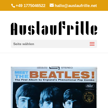
+49 1775046522
hallo@auslaufrille.net
Seite wählen