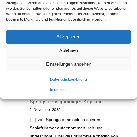
zuzugreifen. Wenn du diesen Technologien zustimmst, können wir Daten
wie das Surfverhalten oder eindeutige IDs auf dieser Website verarbeiten.
Wenn du deine Einwilligung nicht erteilst oder zurückziehst, können
bestimmte Merkmale und Funktionen beeinträchtigt werden.
Akzeptieren
Ablehnen
Einstellungen ansehen
Kommentare
Datenschutzerklärung
Electric Nebraska: Na, endlich! |
Impressum
Auslaufrille
zu
„Nebraska“: Bruce
Springsteens grimmiges Kopfkino
2. November 2025
[…] von Springsteens solo in seinem
Schlafzimmer aufgenommen, roh und
ungeschönt. Über das grimmige Kopfkino von