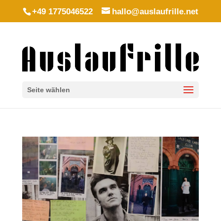
+49 1775046522
hallo@auslaufrille.net
Seite wählen