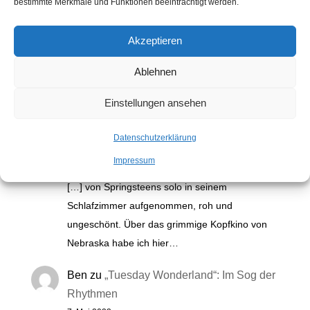
bestimmte Merkmale und Funktionen beeinträchtigt werden.
Akzeptieren
Kommentare
Ablehnen
Einstellungen ansehen
Electric Nebraska: Na, endlich! |
Auslaufrille
zu
„Nebraska“: Bruce
Datenschutzerklärung
Springsteens grimmiges Kopfkino
Impressum
2. November 2025
[…] von Springsteens solo in seinem
Schlafzimmer aufgenommen, roh und
ungeschönt. Über das grimmige Kopfkino von
Nebraska habe ich hier…
Ben
zu
„Tuesday Wonderland“: Im Sog der
Rhythmen