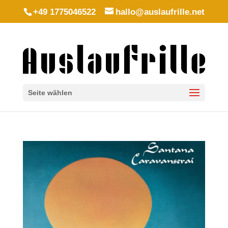
+49 1775046522
hallo@auslaufrille.net
Seite wählen