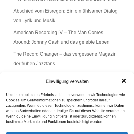
Abschied vom Eisregen: Ein einfühlsamer Dialog
von Lyrik und Musik
American Recording IV – The Man Comes
Around: Johnny Cash und das gelebte Leben
The Record Changer – das vergessene Magazin
der frühen Jazzfans
The Dream of the Blue Turtles – Jazz is in the Air
Einwilligung verwalten
Lyrik und Musik im Zusammenspiel
Um dir ein optimales Erlebnis zu bieten, verwenden wir Technologien wie
Cookies, um Geräteinformationen zu speichern und/oder darauf
zuzugreifen. Wenn du diesen Technologien zustimmst, können wir Daten
wie das Surfverhalten oder eindeutige IDs auf dieser Website verarbeiten.
Hier könnt Ihr in das Album "Abschied vom
Wenn du deine Einwilligung nicht erteilst oder zurückziehst, können
bestimmte Merkmale und Funktionen beeinträchtigt werden.
Eisregen" von dem Düsseldorfer Duo
"Wortklangreich" ´reinhören: