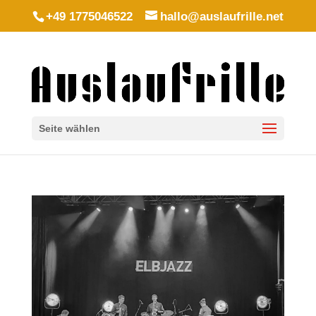
+49 1775046522
hallo@auslaufrille.net
Seite wählen