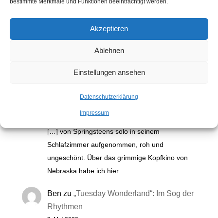
bestimmte Merkmale und Funktionen beeinträchtigt werden.
Akzeptieren
Kommentare
Ablehnen
Einstellungen ansehen
Electric Nebraska: Na, endlich! |
Auslaufrille
zu
„Nebraska“: Bruce
Datenschutzerklärung
Springsteens grimmiges Kopfkino
Impressum
2. November 2025
[…] von Springsteens solo in seinem
Schlafzimmer aufgenommen, roh und
ungeschönt. Über das grimmige Kopfkino von
Nebraska habe ich hier…
Ben
zu
„Tuesday Wonderland“: Im Sog der
Rhythmen