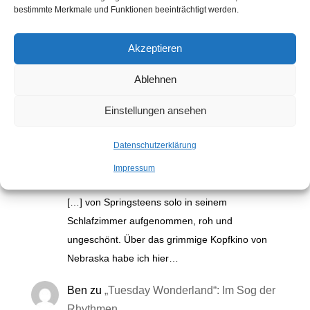
bestimmte Merkmale und Funktionen beeinträchtigt werden.
Akzeptieren
Kommentare
Ablehnen
Einstellungen ansehen
Electric Nebraska: Na, endlich! |
Auslaufrille
zu
„Nebraska“: Bruce
Datenschutzerklärung
Springsteens grimmiges Kopfkino
Impressum
2. November 2025
[…] von Springsteens solo in seinem
Schlafzimmer aufgenommen, roh und
ungeschönt. Über das grimmige Kopfkino von
Nebraska habe ich hier…
Ben
zu
„Tuesday Wonderland“: Im Sog der
Rhythmen