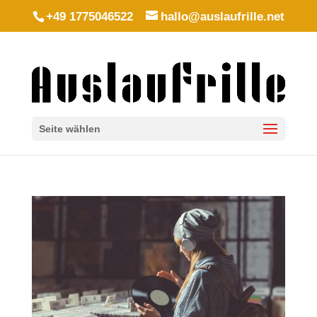
+49 1775046522
hallo@auslaufrille.net
Seite wählen