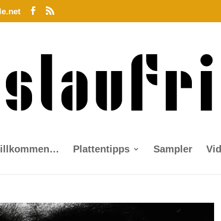
le.net
willkommen…
Plattentipps
Sampler
Vi