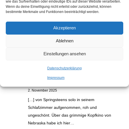
wie das Surfverhalten oder eindeutige IDs auf dieser Website verarbeiten.
Wenn du deine Einwilligung nicht erteilst oder zurückziehst, können
bestimmte Merkmale und Funktionen beeinträchtigt werden.
Akzeptieren
Ablehnen
Kommentare
Einstellungen ansehen
Electric Nebraska: Na, endlich! |
Datenschutzerklärung
Auslaufrille
zu
„Nebraska“: Bruce
Impressum
Springsteens grimmiges Kopfkino
2. November 2025
[…] von Springsteens solo in seinem
Schlafzimmer aufgenommen, roh und
ungeschönt. Über das grimmige Kopfkino von
Nebraska habe ich hier…