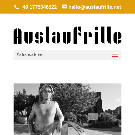
+49 1775046522
hallo@auslaufrille.net
Seite wählen