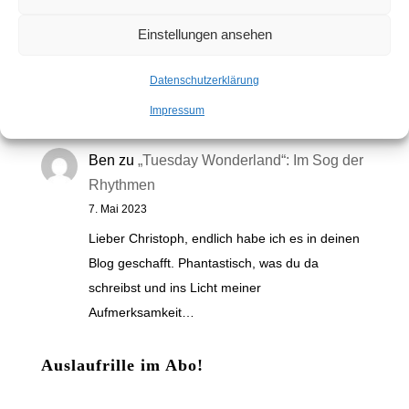
2. November 2025
Einstellungen ansehen
[…] von Springsteens solo in seinem
Schlafzimmer aufgenommen, roh und
Datenschutzerklärung
ungeschönt. Über das grimmige Kopfkino von
Impressum
Nebraska habe ich hier…
Ben
zu
„Tuesday Wonderland“: Im Sog der
Rhythmen
7. Mai 2023
Lieber Christoph, endlich habe ich es in deinen
Blog geschafft. Phantastisch, was du da
schreibst und ins Licht meiner
Aufmerksamkeit…
Auslaufrille im Abo!