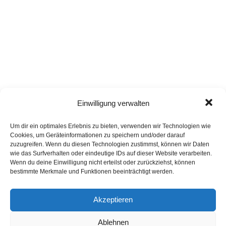
Einwilligung verwalten
Um dir ein optimales Erlebnis zu bieten, verwenden wir Technologien wie
Cookies, um Geräteinformationen zu speichern und/oder darauf
zuzugreifen. Wenn du diesen Technologien zustimmst, können wir Daten
wie das Surfverhalten oder eindeutige IDs auf dieser Website verarbeiten.
Kommentare
Wenn du deine Einwilligung nicht erteilst oder zurückziehst, können
bestimmte Merkmale und Funktionen beeinträchtigt werden.
Electric Nebraska: Na, endlich! |
Akzeptieren
Auslaufrille
zu
„Nebraska“: Bruce
Springsteens grimmiges Kopfkino
Ablehnen