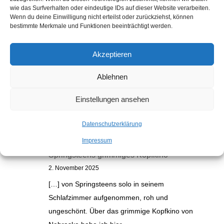
wie das Surfverhalten oder eindeutige IDs auf dieser Website verarbeiten.
Wenn du deine Einwilligung nicht erteilst oder zurückziehst, können
bestimmte Merkmale und Funktionen beeinträchtigt werden.
Akzeptieren
Ablehnen
Kommentare
Einstellungen ansehen
Datenschutzerklärung
Electric Nebraska: Na, endlich! |
Impressum
Auslaufrille
zu
„Nebraska“: Bruce
Springsteens grimmiges Kopfkino
2. November 2025
[…] von Springsteens solo in seinem
Schlafzimmer aufgenommen, roh und
ungeschönt. Über das grimmige Kopfkino von