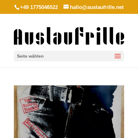
+49 1775046522
hallo@auslaufrille.net
Seite wählen